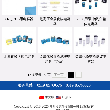
C61_ PCB用电容器
超高压金属化膜电容
G.T.O用缓冲保护/箝
器
位电容器
金属化膜谐振电容器
金属化膜直流滤波电
金属化膜交流滤波电
容器（塑壳）
容器
12 条记录 1/2 页
下一页
1
2
服务热线：
0519-85760576；0519-85760520
中文版
English
CopyRight © 2018-2026
版权所有
常州常捷科技有限公司