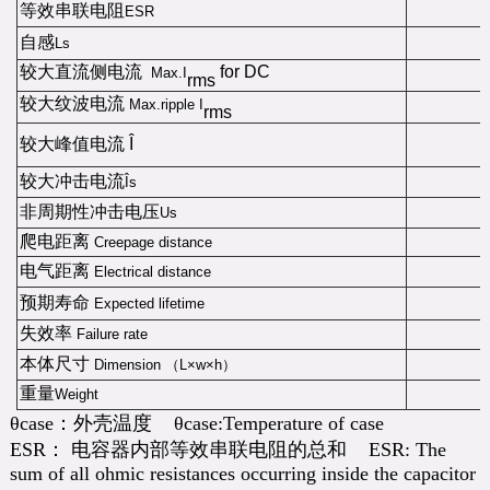
等效串联电阻
ESR
自感
Ls
较大直流侧电流
for DC
Max.I
rms
较大纹波电流
Max.ripple I
rms
较大峰值电流
Î
较大冲击电流
Îs
非周期性冲击电压
Us
爬电距离
Creepage distance
电气距离
Electrical distance
预期寿命
Expected lifetime
失效率
Failure rate
本体尺寸
Dimension
（
L×w×h
）
重量
Weight
θcase：外壳温度 θcase:Temperature of case
ESR： 电容器内部等效串联电阻的总和 ESR: The
sum of all ohmic resistances occurring inside the capacitor