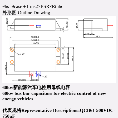
θhs=θcase＋Irms2×ESR×Rthhc
外形图 Outline Drawing
60kw新能源汽车电控用母线电容
60kw bus bar capacitors for electric control of new
energy vehicles
代表规格Representative Descriptions:QCB61 500VDC-
750uF