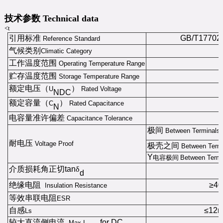
技术参数 Technical data
<t
引用标准
GB/T17702
Reference Standard
气候类别
Climatic Category
工作温度范围
Operating Temperature Range
贮存温度范围
Storage Temperature Range
额定电压（
）
U
Rated Voltage
NDC
额定容量（
）
C
Rated Capacitance
N
电容量准许偏差
Capacitance Tolerance
极间
Between Terminals
耐电压
Voltage Proof
极壳之间
Between Term
Y
电容极间
Between Term
介质损耗角正切tan
δ
d
绝缘电阻
≥4
Insulation Resistance
等效串联电阻
ESR
自感
≤12
Ls
较大直流侧电流
for DC
Max.I