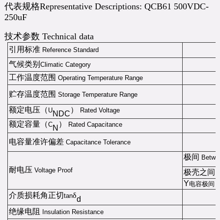
代表规格Representative Descriptions: QCB61 500VDC-
250uF
技术参数 Technical data
引用标准
Reference Standard
气候类别
Climatic Category
工作温度范围
Operating Temperature Range
贮存温度范围
Storage Temperature Range
额定电压（
）
U
Rated Voltage
NDC
额定容量（
）
C
Rated Capacitance
N
电容量准许偏差
Capacitance Tolerance
极间
Betwe
耐电压
Voltage Proof
极壳之间
Y
电容极间
B
介质损耗角正切
δ
tan
d
绝缘电阻
Insulation Resistance