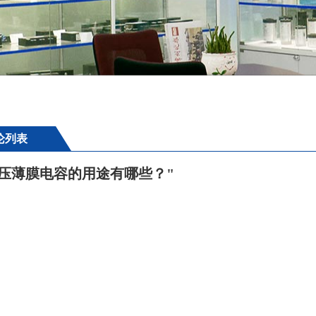
论列表
高压薄膜电容的用途有哪些？"