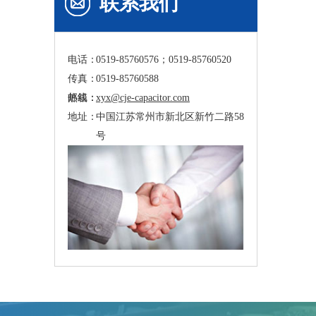
联系我们
0519-85760576；0519-85760520
0519-85760588
xyx@cje-capacitor.com
中国江苏常州市新北区新竹二路58
号