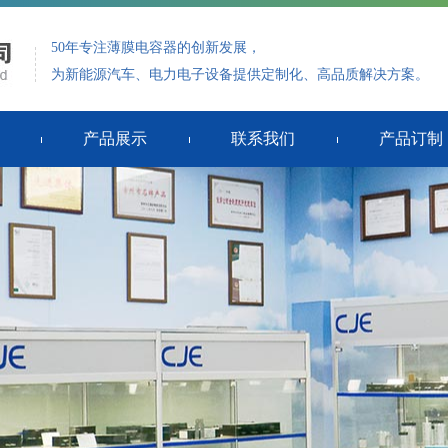
50年专注薄膜电容器的创新发展，
为新能源汽车、电力电子设备提供定制化、高品质解决方案。
产品展示
联系我们
产品订制