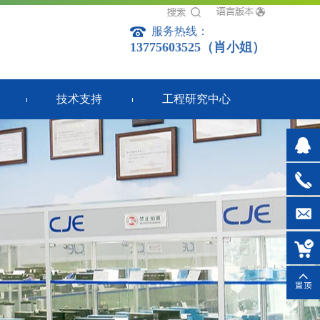
服务热线：
13775603525（肖小姐）
技术支持
工程研究中心
市场
部：
67138
13775
小姐）
xyx@cj
capaci