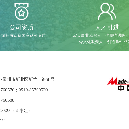
公司资质
人才引进
公司拥有众多国家认可资质
宏大事业感召人，优厚待遇吸
秀文化凝聚人，创造条件成
苏常州市新北区新竹二路58号
760576；0519-85760520
760588
603525（肖小姐）
031