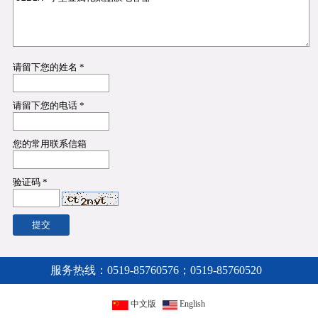
请留下您的姓名 *
请留下您的电话 *
您的常用联系信箱
验证码 *
服务热线：
0519-85760576；0519-85760520
中文版
English