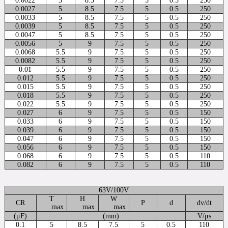
0.0022
5
8.5
7.5
5
0.5
250
0.0027
5
8.5
7.5
5
0.5
250
0.0033
5
8.5
7.5
5
0.5
250
0.0039
5
8.5
7.5
5
0.5
250
0.0047
5
8.5
7.5
5
0.5
250
0.0056
5
9
7.5
5
0.5
250
0.0068
5.5
9
7.5
5
0.5
250
0.0082
5.5
9
7.5
5
0.5
250
0.01
5.5
9
7.5
5
0.5
250
0.012
5.5
9
7.5
5
0.5
250
0.015
5.5
9
7.5
5
0.5
250
0.018
5.5
9
7.5
5
0.5
250
0.022
5.5
9
7.5
5
0.5
250
0.027
6
9
7.5
5
0.5
150
0.033
6
9
7.5
5
0.5
150
0.039
6
9
7.5
5
0.5
150
0.047
6
9
7.5
5
0.5
150
0.056
6
9
7.5
5
0.5
150
0.068
6
9
7.5
5
0.5
110
0.082
6
9
7.5
5
0.5
110
63V/100V
T
H
W
CR
P
d
dv/dt
max
max
max
(μF)
(mm)
V/μs
0.1
5
8.5
7.5
5
0.5
110