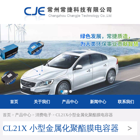
首页
关于我们
产品中心
新闻中心
联系我们
首页
产品中心
消费电子
CL21X小型金属化聚酯膜电容器
>
>
>
CL21X 小型金属化聚酯膜电容器
>