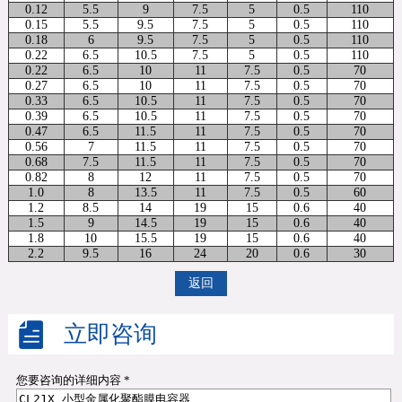
0.12
5.5
9
7.5
5
0.5
110
0.15
5.5
9.5
7.5
5
0.5
110
0.18
6
9.5
7.5
5
0.5
110
0.22
6.5
10.5
7.5
5
0.5
110
0.22
6.5
10
11
7.5
0.5
70
0.27
6.5
10
11
7.5
0.5
70
0.33
6.5
10.5
11
7.5
0.5
70
0.39
6.5
10.5
11
7.5
0.5
70
0.47
6.5
11.5
11
7.5
0.5
70
0.56
7
11.5
11
7.5
0.5
70
0.68
7.5
11.5
11
7.5
0.5
70
0.82
8
12
11
7.5
0.5
70
1.0
8
13.5
11
7.5
0.5
60
1.2
8.5
14
19
15
0.6
40
1.5
9
14.5
19
15
0.6
40
1.8
10
15.5
19
15
0.6
40
2.2
9.5
16
24
20
0.6
30
返回
立即咨询
您要咨询的详细内容 *