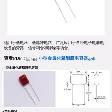
适用于低电压、低脉冲电路，广泛应用于各种电子电器电工
设备的旁路、信号耦合和降噪等场合。
查看PDF：
小型金属化聚酯膜电容器.pdf
小型金属化聚酯膜电容器
●产品描述